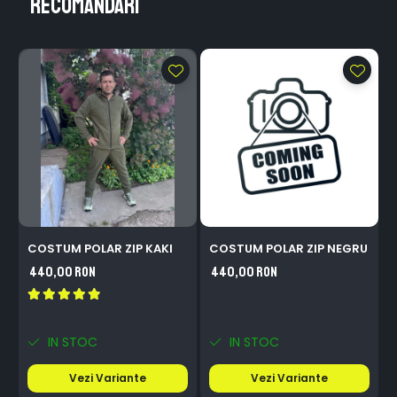
Recomandari
COSTUM POLAR ZIP KAKI
COSTUM POLAR ZIP NEGRU
S
440,00 RON
440,00 RON
IN STOC
IN STOC
Vezi Variante
Vezi Variante