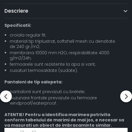
Descriere
Specificatii:
croiala regular fit;
material tip triplustrat, softshell mesh cu densitate
de 240 gr./m2;
membrana 10000 mm H2O, respirabilitate 4000
g/m2/24h;
fermoarele sunt rezistente la apa si vant;
cusaturi termosaldate (sudate).
Pantaloni de tip salopeta:
pantalonii sunt prevazuti cu bretele;
buzunare frontale prevazute cu fermoare
windproof/waterproof.
ATENTIE! Pentru a identifica marimea potrivita
conform tabelului de marimi de mai jos, e necesar sa
va masurati un obiect de imbracaminte similar.