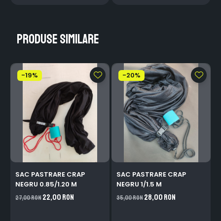
Produse similare
-19%
-20%
SAC PASTRARE CRAP
SAC PASTRARE CRAP
NEGRU 0.85/1.20 M
NEGRU 1/1.5 M
22,00 RON
28,00 RON
27,00 RON
35,00 RON
3