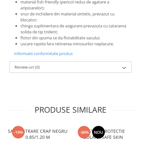
material fish friendly (pericol redus de agatare a
aripioarelor);
snur de inchidere din material sintetic, prevazut cu
blocator;
chinga suplimentara de asigurare prevazuta cu catarama
solida de tip trident;
flotor din spuma ce da flotabilitate sacului;
uscare rapida fara retinerea mirosurilor neplacute.
Informatii conformitate produs
Review-uri
(0)
PRODUSE SIMILARE
SAC PASTRARE CRAP NEGRU
COSTUM PROTECTIE
-19%
-36%
NOU
0.85/1.20 M
SOLARA SAFE SKIN