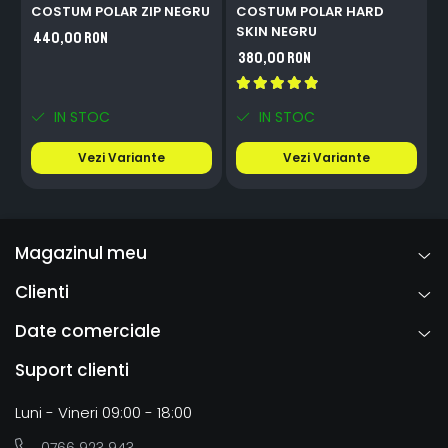
COSTUM POLAR ZIP NEGRU
COSTUM POLAR HARD
SKIN NEGRU
S
440,00 RON
380,00 RON
IN STOC
IN STOC
Vezi Variante
Vezi Variante
Magazinul meu
Clienti
Date comerciale
Suport clienti
Luni - Vineri 09:00 - 18:00
0766 923 943