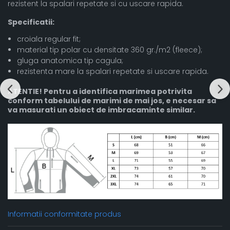
rezistent la spalari repetate si cu uscare rapida.
Specificatii:
croiala regular fit;
material tip polar cu densitate 360 gr./m2 (fleece);
gluga anatomica tip cagula;
rezistenta mare la spalari repetate si uscare rapida.
ATENTIE! Pentru a identifica marimea potrivita
conform tabelului de marimi de mai jos, e necesar sa
va masurati un obiect de imbracaminte similar.
Informatii conformitate produs