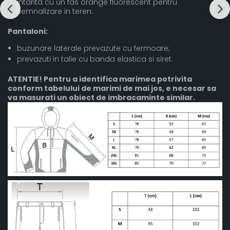
intarita cu un fas orange fluorescent pentru
semnalizare in teren.
Pantaloni:
buzunare laterale prevazute cu fermoare;
prevazuti in talie cu banda elastica si siret.
ATENTIE! Pentru a identifica marimea potrivita
conform tabelului de marimi de mai jos, e necesar sa
va masurati un obiect de imbracaminte similar.