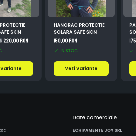
PROTECTIE
HANORAC PROTECTIE
PA
AFE SKIN
SOLARA SAFE SKIN
SO
ON
220,00 RON
150,00 RON
17
C
IN STOC
 Variante
Vezi Variante
Date comerciale
ata
ECHIPAMENTE JOY SRL