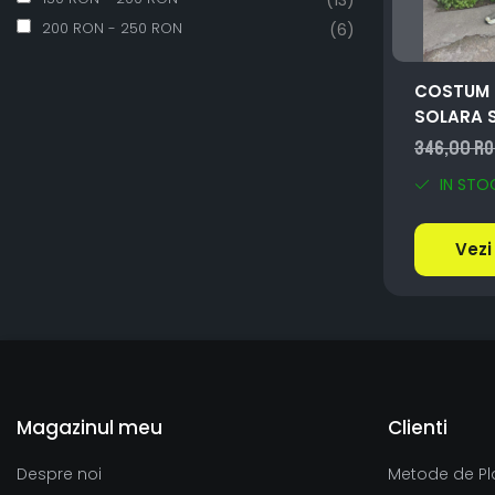
(13)
200 RON - 250 RON
(6)
COSTUM 
SOLARA S
346,00 R
IN STO
Vezi
Magazinul meu
Clienti
Despre noi
Metode de Pl