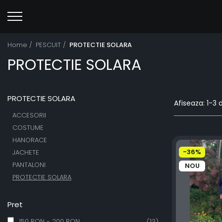
Home /
PESCUIT /
PROTECTIE SOLARA
PROTECTIE SOLARA
PROTECTIE SOLARA
Afiseaza:
1-
3
d
ACCESORII
COSTUME
HANORACE
-36%
JACHETE
PANTALONI
NOU
PROTECTIE SOLARA
Pret
150 RON - 200 RON